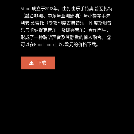
Atma 成立于2013年，由打击乐手特奥·普瓦扎特
（融合非洲、中东与亚洲影响）与小提琴手朱
利安·莫雷托（专攻印度古典音乐——印度斯坦音
乐与卡纳提克音乐——及即兴音乐）合作而生，
形成了一种聆听声音及其静默的惊人融合。 您
可以在Bandcamp上以7欧元的价格下载。
下载