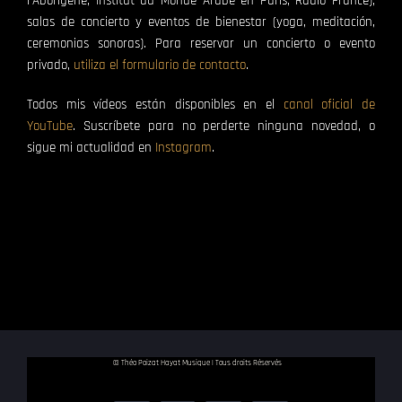
l’Aborigène, Institut du Monde Arabe en París, Radio France),
salas de concierto y eventos de bienestar (yoga, meditación,
ceremonias sonoras). Para reservar un concierto o evento
privado,
utiliza el formulario de contacto
.
Todos mis vídeos están disponibles en el
canal oficial de
YouTube
. Suscríbete para no perderte ninguna novedad, o
sigue mi actualidad en
Instagram
.
© Théo Poizat Hayat Musique | Tous droits Réservés