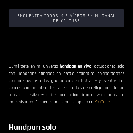
ENCUENTRA TODOS MIS VÍDEOS EN MI CANAL
DE YOUTUBE
Sumérgete en mi universo
handpan en vivo
: actuaciones solo
con Handpans afinados en escala cromática, colaboraciones
con músicos invitados, grabaciones en festivales y eventos. Del
concierto íntimo al set festivalero, cada vídeo refleja mi enfoque
musical mestizo — entre meditación, trance, world music e
improvisación. Encuentra mi canal completo en
YouTube
.
Handpan solo