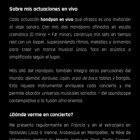
Sobre mis actuaciones en vivo
Cada actuación
handpan en vivo
que ofrezco es una invitación
al viaje sonoro. Con mis dos Handpans afinados en escala
cromática (D minor + F# minor), construyo mis sets en tiempo
real con un looper, superponiendo ritmos, melodías y armonías
para crear un trance musical único. Toco en acústico o
amplificado según el lugar.
Más allá del Handpan, también integro otras percusiones del
mundo:
djembé, darbuka, cajón, arpa de boca
, tablas y bongós.
Esta riqueza instrumental enriquece cada concierto y me
permite abordar universos musicales variados — del soundscape
contemplativo a la fusión afro-oriental.
¿Dónde verme en concierto?
Me presento regularmente en Francia y en el extranjero en
festivales (Jazz à Vienne, Arabesque en Montpellier, le Rêve de